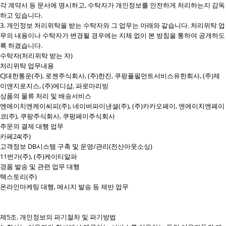
각 계약서 등 문서에 명시하고, 수탁자가 개인정보를 안전하게 처리하는지 감독
하고 있습니다.
3. 개인정보 처리위탁을 받는 수탁자와 그 업무는 아래와 같습니다. 처리위탁 업
무의 내용이나 수탁자가 변경될 경우에는 지체 없이 본 방침을 통하여 공개하도
록 하겠습니다.
수탁자(처리위탁 받는 자)
처리위탁 업무내용
CJ대한통운(주), 로젠주식회사, (주)한진, 쿠팡풀필먼트서비스유한회사, (주)제
이앤지로지스, (주)에디샵, 파로마리빙
상품의 물류 처리 및 배송서비스
엔에이치엔케이씨피(주), 네이버파이낸셜(주), (주)카카오페이, 엔에이치엔페이
코(주), 쿠팡주식회사, 쿠팡페이주식회사
주문의 결제 대행 업무
카페24(주)
고객정보 DB시스템 구축 및 운영/관리(전산아웃소싱)
11번가(주), (주)케이티알파
경품 발송 및 관련 업무 대행
텍스토리(주)
온라인마케팅 대행, 메시지 발송 등 제반 업무
제5조. 개인정보의 파기절차 및 파기방법